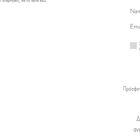
 αναρτήσεις, θα τις δείτε εδώ.
Na
Ema
Πρόσφα
Δ
αν