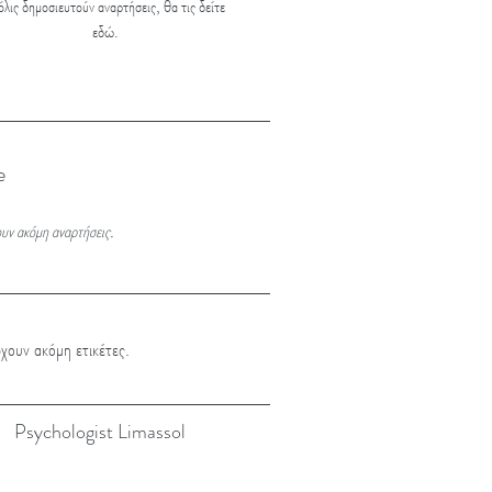
λις δημοσιευτούν αναρτήσεις, θα τις δείτε
εδώ.
e
υν ακόμη αναρτήσεις.
χουν ακόμη ετικέτες.
Psychologist Limassol