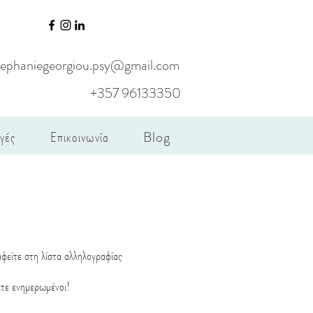
tephaniegeorgiou.psy@gmail.com
+357 96133350
γές
Επικοινωνία
Blog
φείτε στη λίστα αλληλογραφίας
τε ενημερωμένοι!