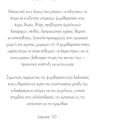
Κάποιοι από τους λόγους που μπορούν να οδηγήσουν το
άτομο σε αναζήτηση υπηρεσιών ψυχοθεραπείας είναι:
άγχος, θυμός, θλίψη, προβλήματα ψυχολογικών
διαταραχών, πένθος, διαπροσωπικές σχέσεις, θέματα
αυτοπεποίθησης, δυσκολία προσαρμογής στον εργασιακό
χώρο ή στο σχολείο, χωρισμός κτλ. Η ψυχοθεραπεία επίσης
ωφελεί άτομα τα οποία επιθυμούν να διερευνήσουν και να
αναγνωρίσουν βαθύτερες πτυχές του εαυτού τους –
προσωπική ανάπτυξη και αυτογνωσία.
Σημαντικός παράγοντας της ψυχοθεραπευτικής διαδικασίας
είναι η θεραπευτική σχέση που αναπτύσσεται μεταξύ του
ενδιαφερόμενου ατόμου και του ψυχολόγου, η οποία
στηρίζεται στην αλληλεπίδραση, την εμπιστοσύνη, την
κατανόηση και την εχεμύθεια.
Διάρκεια: 50 '