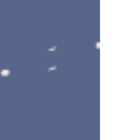
Εγγραφείτε στη λίστα αλληλογραφίας
μας!
Μείνετε ενημερωμένοι!
Name
Email
Συμφωνώ με την πολιτική απορρήτου
Πολιτική Απορρήτου και Όροι Χρήσης
Εγγραφείτε Τώρα